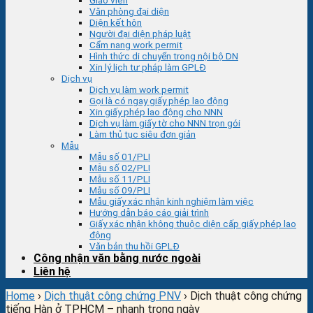
Giáo viên
Văn phòng đại diện
Diện kết hôn
Người đại diện pháp luật
Cẩm nang work permit
Hình thức di chuyển trong nội bộ DN
Xin lý lịch tư pháp làm GPLĐ
Dịch vụ
Dịch vụ làm work permit
Gọi là có ngay giấy phép lao động
Xin giấy phép lao động cho NNN
Dịch vụ làm giấy tờ cho NNN trọn gói
Làm thủ tục siêu đơn giản
Mẫu
Mẫu số 01/PLI
Mẫu số 02/PLI
Mẫu số 11/PLI
Mẫu số 09/PLI
Mẫu giấy xác nhận kinh nghiệm làm việc
Hướng dẫn báo cáo giải trình
Giấy xác nhận không thuộc diện cấp giấy phép lao
động
Văn bản thu hồi GPLĐ
Công nhận văn bằng nước ngoài
Liên hệ
Home
›
Dịch thuật công chứng PNV
›
Dịch thuật công chứng
tiếng Hàn ở TPHCM – nhanh trong ngày