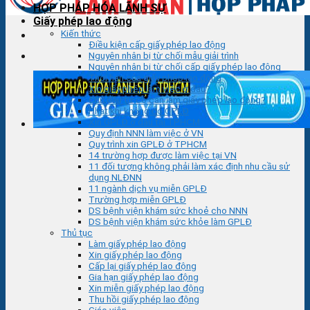
HỢP PHÁP HÓA LÃNH SỰ
Giấy phép lao động
Kiến thức
Điều kiện cấp giấy phép lao động
Nguyên nhân bị từ chối mẫu giải trình
Nguyên nhân bị từ chối cấp giấy phép lao động
Thời hạn của giấy phép lao động
Xin giấy phép làm việc ở đâu?
Chủ đầu tư có cần làm giấy phép lao động?
Phạt khi không có GPLĐ
Xin GPLĐ ở đâu tại TPHCM
Quy định NNN làm việc ở VN
Quy trình xin GPLĐ ở TPHCM
14 trường hợp được làm việc tại VN
11 đối tượng không phải làm xác định nhu cầu sử
dụng NLĐNN
11 ngành dịch vụ miễn GPLĐ
Trường hợp miễn GPLĐ
DS bệnh viện khám sức khoẻ cho NNN
DS bệnh viện khám sức khỏe làm GPLĐ
Thủ tục
Làm giấy phép lao động
Xin giấy phép lao động
Cấp lại giấy phép lao động
Gia hạn giấy phép lao động
Xin miễn giấy phép lao động
Thu hồi giấy phép lao động