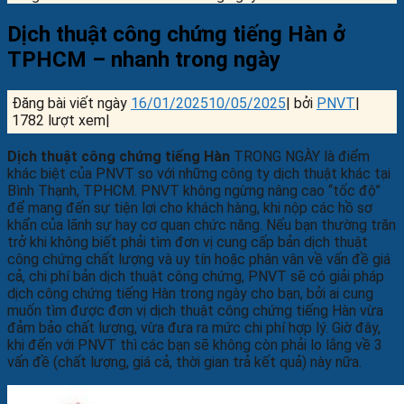
Dịch thuật công chứng tiếng Hàn ở
TPHCM – nhanh trong ngày
Đăng bài viết ngày
16/01/2025
10/05/2025
|
bởi
PNVT
|
1782 lượt xem|
Dịch thuật công chứng tiếng Hàn
TRONG NGÀY là điểm
khác biệt của PNVT so với những công ty dịch thuật khác tại
Bình Thạnh, TPHCM. PNVT không ngừng nâng cao “tốc độ”
để mang đến sự tiện lợi cho khách hàng, khi nộp các hồ sơ
khẩn của lãnh sự hay cơ quan chức năng. Nếu bạn thường trăn
trở khi không biết phải tìm đơn vị cung cấp bản dịch thuật
công chứng chất lượng và uy tín hoặc phân vân về vấn đề giá
cả, chi phí bản dịch thuật công chứng, PNVT sẽ có giải pháp
dịch công chứng tiếng Hàn trong ngày cho bạn, bởi ai cung
muốn tìm được đơn vị dịch thuật công chứng tiếng Hàn vừa
đảm bảo chất lượng, vừa đưa ra mức chi phí hợp lý. Giờ đây,
khi đến với PNVT thì các bạn sẽ không còn phải lo lắng về 3
vấn đề (chất lượng, giá cả, thời gian trả kết quả) này nữa.