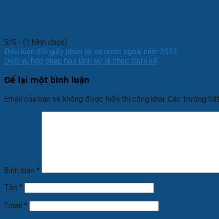
5/5 - (1 bình chọn)
Điều kiện đổi giấy phép lái xe nước ngoài năm 2022
Dịch vụ hợp pháp hóa lãnh sự di chúc thừa kế
Để lại một bình luận
Email của bạn sẽ không được hiển thị công khai.
Các trường bắ
Bình luận
*
Tên
*
Email
*