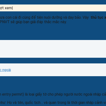
ượt xem|
đưa con cái đi cùng để tiện nuôi dưỡng và dạy bảo. Vậy
t
hủ tục 
 PNVT sẽ giúp bạn giải đáp thắc mắc này.
c ngoài
 entry permit) là loại giấy tờ cho phép người nước ngoài nhập c
hư: Họ và tên, quốc tịch… và quan trọng là thời gian nhập cảnh 