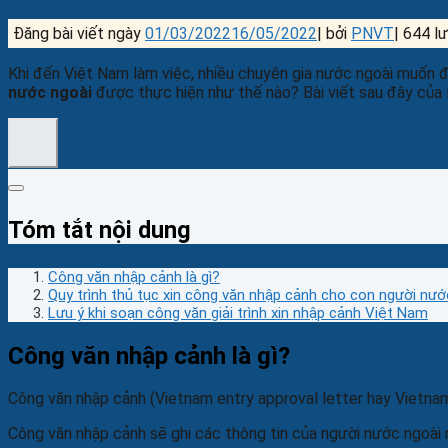
Đăng bài viết ngày
01/03/2022
16/05/2022
|
bởi
PNVT
|
644 l
Khi đến Việt Nam làm việc, nhiều chuyên gia nước ngoài muốn 
nước ngoài
được thực hiện như thế nào? Bài viết sau đây của
Tóm tắt nội dung
Công văn nhập cảnh là gì?
Quy trình thủ tục xin công văn nhập cảnh cho con người nướ
Lưu ý khi soạn công văn giải trình xin nhập cảnh Việt Nam
Công văn nhập cảnh là gì?
Công văn nhập cảnh (Vietnam entry approval letter hay Vietnam
Công văn nhập cảnh sẽ ghi các thông tin của người nước ngoài n