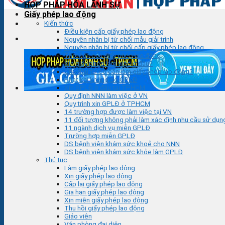
HỢP PHÁP HÓA LÃNH SỰ
Giấy phép lao động
Kiến thức
Điều kiện cấp giấy phép lao động
Nguyên nhân bị từ chối mẫu giải trình
Nguyên nhân bị từ chối cấp giấy phép lao động
Thời hạn của giấy phép lao động
Xin giấy phép làm việc ở đâu?
Chủ đầu tư có cần làm giấy phép lao động?
Phạt khi không có GPLĐ
Xin GPLĐ ở đâu tại TPHCM
Quy định NNN làm việc ở VN
Quy trình xin GPLĐ ở TPHCM
14 trường hợp được làm việc tại VN
11 đối tượng không phải làm xác định nhu cầu sử dụ
11 ngành dịch vụ miễn GPLĐ
Trường hợp miễn GPLĐ
DS bệnh viện khám sức khoẻ cho NNN
DS bệnh viện khám sức khỏe làm GPLĐ
Thủ tục
Làm giấy phép lao động
Xin giấy phép lao động
Cấp lại giấy phép lao động
Gia hạn giấy phép lao động
Xin miễn giấy phép lao động
Thu hồi giấy phép lao động
Giáo viên
Văn phòng đại diện