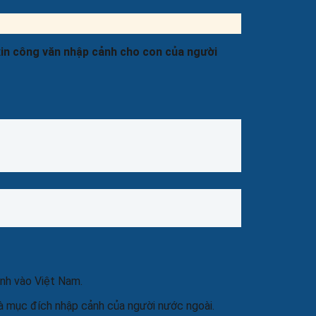
xin công văn nhập cảnh cho con của người
ảnh vào Việt Nam.
và mục đích nhập cảnh của người nước ngoài.