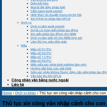
Diện kết hôn
Người đại diện pháp luật
Cẩm nang work permit
Hình thức di chuyển trong nội bộ DN
Xin lý lịch tư pháp làm GPLĐ
Dịch vụ
Dịch vụ làm work permit
Gọi là có ngay giấy phép lao động
Xin giấy phép lao động cho NNN
Dịch vụ làm giấy tờ cho NNN trọn gói
Làm thủ tục siêu đơn giản
Mẫu
Mẫu số 01/PLI
Mẫu số 02/PLI
Mẫu số 11/PLI
Mẫu số 09/PLI
Mẫu giấy xác nhận kinh nghiệm làm việc
Hướng dẫn báo cáo giải trình
Giấy xác nhận không thuộc diện cấp giấy phép lao độ
Văn bản thu hồi GPLĐ
Công nhận văn bằng nước ngoài
Liên hệ
Home
›
Dịch vụ khác
›
Thủ tục xin công văn nhập cảnh cho con
Thủ tục xin công văn nhập cảnh cho con