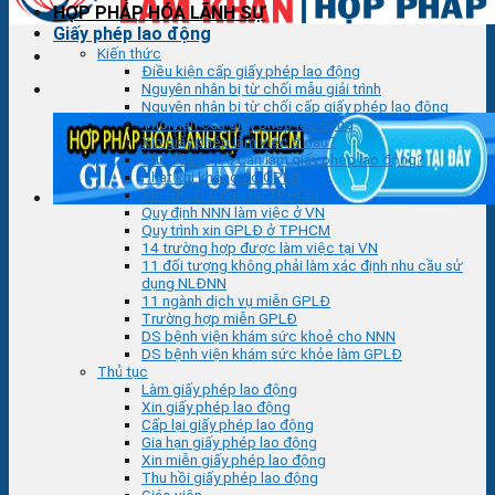
HỢP PHÁP HÓA LÃNH SỰ
Giấy phép lao động
Kiến thức
Điều kiện cấp giấy phép lao động
Nguyên nhân bị từ chối mẫu giải trình
Nguyên nhân bị từ chối cấp giấy phép lao động
Thời hạn của giấy phép lao động
Xin giấy phép làm việc ở đâu?
Chủ đầu tư có cần làm giấy phép lao động?
Phạt khi không có GPLĐ
Xin GPLĐ ở đâu tại TPHCM
Quy định NNN làm việc ở VN
Quy trình xin GPLĐ ở TPHCM
14 trường hợp được làm việc tại VN
11 đối tượng không phải làm xác định nhu cầu sử
dụng NLĐNN
11 ngành dịch vụ miễn GPLĐ
Trường hợp miễn GPLĐ
DS bệnh viện khám sức khoẻ cho NNN
DS bệnh viện khám sức khỏe làm GPLĐ
Thủ tục
Làm giấy phép lao động
Xin giấy phép lao động
Cấp lại giấy phép lao động
Gia hạn giấy phép lao động
Xin miễn giấy phép lao động
Thu hồi giấy phép lao động