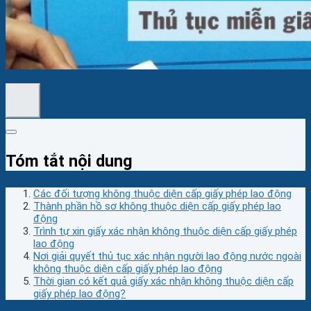
Tóm tắt nội dung
Các đối tượng không thuộc diện cấp giấy phép lao động
Thành phần hồ sơ không thuộc diện cấp giấy phép lao
động
Trình tự xin giấy xác nhận không thuộc diện cấp giấy phép
lao động
Nơi giải quyết thủ tục xác nhận người lao động nước ngoài
không thuộc diện cấp giấy phép lao động
Thời gian có kết quả giấy xác nhận không thuộc diện cấp
giấy phép lao động?