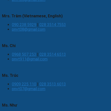
Mrs. Trâm (Vietnamese, English)
090 238 5929
|
028 3514 7553
pnvt08@gmail.com
Ms. Chi
0968 507 253
|
028 3514 6513
pnvt911@gmail.com
Ms. Trúc
0909 225 110
|
028 3513 6013
pnvt07@gmail.com
Ms. Như