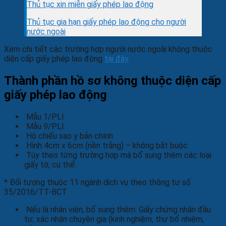
Thủ tục xin miễn giấy phép lao động
Thủ tục gia hạn giấy phép lao động cho người
nước ngoài
Xem chi tiết các trường hợp người nước ngoài không thuộc
diện cấp giấy phép lao động
tại đây
Thành phần hồ sơ không thuộc diện cấp
giấy phép lao động
Mẫu 1/PLI
Mẫu 9/PLI
Hộ chiếu sao y bản chính
Hình 4cm x 6cm (nền trắng) – không bắt buộc
Tùy theo từng trường hợp mà bổ sung thêm các loại
giấy tờ, cụ thể:
* Đối tượng thuộc 11 ngành dịch vụ theo thông tư số
35/2016/TT-BCT
Nếu là nhân viên, bổ sung thêm: Giấy chứng nhận đầu
tư, xác nhận chuyên gia (kinh nghiệm, thư bổ nhiệm,