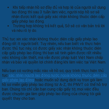
Khi tiếp nhận hồ sơ đầy đủ và hợp lệ của người sử dụng
lao động thì sau 3 tuần làm việc, người nộp hồ sơ sẽ
nhận được kết quả giấy xác nhận không thuộc diện cấp
giấy phép lao động.
Trường hợp không trả kết quả, Sở sẽ có văn bản trả lời
và nêu rõ lý do.
Thủ tục xin xác nhận không thuộc diện cấp giấy phép lao
động rất ít người biết. Tuy nhiên, nếu bạn biết và thực hiện
được thủ tục này, có được giấy xác nhận không thuộc diện
cấp giấy phép lao động thì bạn sẽ tinh giảm được rất nhiều
việc không cần thiết, mà vẫn được pháp luật Việt Nam chấp
nhận và bảo vệ quyền lợi chính đáng khi làm việc tại Việt Nam.
Nếu bạn có vướng mắc nào về hồ sơ, quy trình thực hiện thủ
tục
xác nhận người lao động nước ngoài không thuộc diện cấp
giấy phép lao động
hoặc muốn sử dụng dịch vụ trọn gói làm
hồ sơ miễn giấy phép lao động từ A-Z, thì PNVT có thể hỗ trợ
bạn. Chúng tôi chỉ cần bạn cung cấp giấy tờ, mọi việc đều
được chuyên gia làm giấy phép lao động của chúng tôi giải
quyết thay cho bạn.