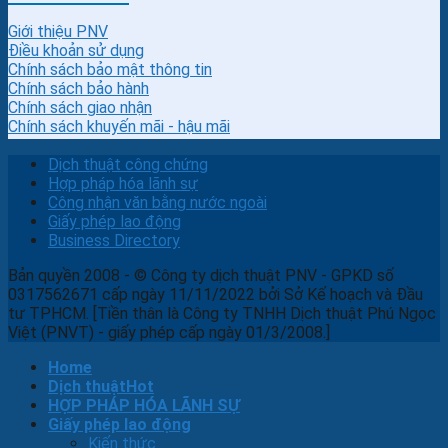
Giới thiệu PNV
Điều khoản sử dụng
Chính sách bảo mật thông tin
Chính sách bảo hành
Chính sách giao nhận
Chính sách khuyến mãi - hậu mãi
Dịch thuật công chứng
Hợp pháp hóa lãnh sự
Công nhận văn bằng nước ngoài
Giấy phép lao động
Business Directory
Bản quyền 2008 - © Công ty dịch thuật PNV - GPKD số
0317562671 cấp ngày 11/11/2022 bởi Sở Kế hoạch và Đầu
tư TPHCM. [Tiền thân là Công ty TNHH Dịch thuật Phú Ngọc
Việt (PNVT) - giấy phép cấp ngày 01/3/2008.]
Home
Dịch thuật
HỢP PHÁP HÓA LÃNH SỰ
Giấy phép lao động
Kiến thức