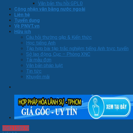
Văn bản thu hồi GPLĐ
Công nhận văn bằng nước ngoài
Liên hệ
Tuyển dụng
Về PNVT.vn
Hữu ích
Câu hỏi thường gặp & Kiến thức
Học tiếng Anh
Tập hợp bài tập trắc nghiệm tiếng Anh trực tuyến
Sở lao động, Cục – Phòng XNC
Tải mẫu đơn
Văn bản pháp luật
Tin tức
Khuyến mãi
0983158979