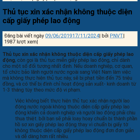
Thủ tục xin xác nhận không thuộc diện
cấp giấy phép lao động
Đăng bài viết ngày
09/06/2019
17/11/2024
|
bởi
PNVT
|
1987 lượt xem|
Thủ tục xin xác nhận không thuộc diện cấp giấy phép lao
động
, còn gọi là thủ tục miễn giấy phép lao động, chỉ dành
cho một số đối tượng nhất định. Nếu doanh nghiệp, cơ quan,
tổ chức bảo lãnh người nước ngoài sang Việt Nam làm việc
mà không thực hiện thủ tục này, sẽ bị phạt tiền đến 75 triệu
đồng, và có thể bị đình chỉ hoạt động sản xuất- kinh doanh từ
1-3 tháng tùy theo mức độ vi phạm.
Việc không biết thực hiện thủ tục xác nhận người lao
động nước ngoài không thuộc diện cấp giấy phép lao
động khiến cả doanh nghiệp và người lao động phải chịu
thua thiệt. bởi bạn sẽ phải loay hoay chuẩn bị thành phần
hồ sơ xin giấy phép lao động thay vì chuẩn bị giấy tờ
không thuộc diện cấp giấy phép lao động đơn đơn giản
và dễ dàng hơn rất nhiều.