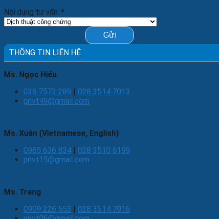
Nội dung tư vấn:
*
Gửi
THÔNG TIN LIÊN HỆ
Ms. Ngọc Hiếu
036 7573 289
|
028 3514 7013
pnvt49@gmail.com
Ms. Xuân (Vietnamese, English)
0965 636 834
|
028 3510 6199
pnvt15@gmail.com
Ms. Trang
0909 226 553
|
028 3514 7916
pnvt06@gmail.com