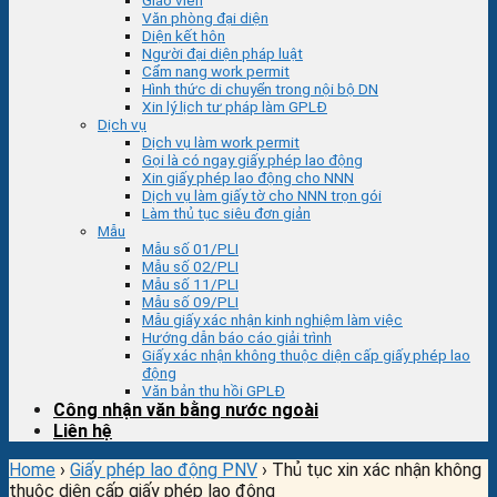
Giáo viên
Văn phòng đại diện
Diện kết hôn
Người đại diện pháp luật
Cẩm nang work permit
Hình thức di chuyển trong nội bộ DN
Xin lý lịch tư pháp làm GPLĐ
Dịch vụ
Dịch vụ làm work permit
Gọi là có ngay giấy phép lao động
Xin giấy phép lao động cho NNN
Dịch vụ làm giấy tờ cho NNN trọn gói
Làm thủ tục siêu đơn giản
Mẫu
Mẫu số 01/PLI
Mẫu số 02/PLI
Mẫu số 11/PLI
Mẫu số 09/PLI
Mẫu giấy xác nhận kinh nghiệm làm việc
Hướng dẫn báo cáo giải trình
Giấy xác nhận không thuộc diện cấp giấy phép lao
động
Văn bản thu hồi GPLĐ
Công nhận văn bằng nước ngoài
Liên hệ
Home
›
Giấy phép lao động PNV
›
Thủ tục xin xác nhận không
thuộc diện cấp giấy phép lao động