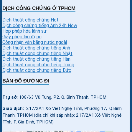
DỊCH CÔNG CHỨNG Ở TPHCM
Dịch thuật công chứng
Dịch công chứng tiếng Anh 24h
Hợp pháp hóa lãnh sự
Giấy phép lao động
Công nhận văn bằng nước ngoài
Dịch thuật công chứng tiếng Anh
Dịch thuật công chứng tiếng Nhật
Dịch thuật công chứng tiếng Hàn
Dịch thuật công chứng tiếng Trung
Dịch thuật công chứng tiếng Đức
BẢN ĐỒ ĐƯỜNG ĐI
Trụ sở:
108/63 Vũ Tùng, P.2, Q. Bình Thạnh, TPHCM
Giao dịch:
217/2A1 Xô Viết Nghệ Tĩnh, Phường 17, Q.Bình
Thạnh, TPHCM (địa chỉ khi sáp nhập: 217/2A1 Xô Viết Nghệ
Tĩnh, P. Gia Định, TPHCM)