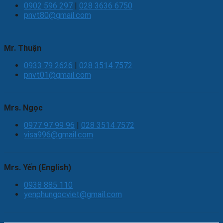
0902 596 297
|
028 3636 6750
pnvt80@gmail.com
Mr. Thuận
0933 79 2626
|
028 3514 7572
pnvt01@gmail.com
Mrs. Ngọc
0977 97 99 96
|
028 3514 7572
visa996@gmail.com
Mrs. Yến (English)
0938 885 110
yenphungocviet@gmail.com