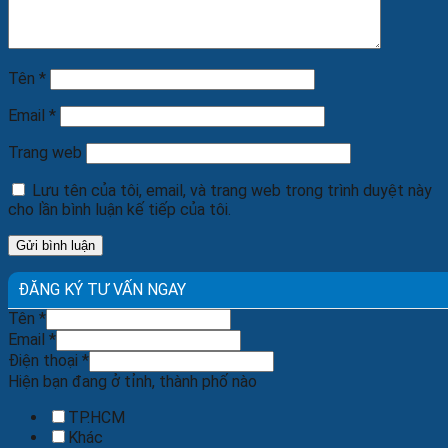
Tên
*
Email
*
Trang web
Lưu tên của tôi, email, và trang web trong trình duyệt này
cho lần bình luận kế tiếp của tôi.
ĐĂNG KÝ TƯ VẤN NGAY
Tên
*
Email
*
Điện thoại
*
Hiện bạn đang ở tỉnh, thành phố nào
TP.HCM
Khác