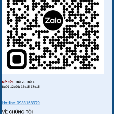
Mở cửa
: Thứ 2 - Thứ 6:
8g00-12g00; 13g15-17g15
Hotline: 0983158979
VỀ CHÚNG TÔI