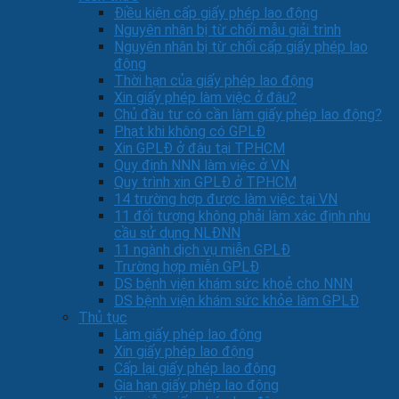
Điều kiện cấp giấy phép lao động
Nguyên nhân bị từ chối mẫu giải trình
Nguyên nhân bị từ chối cấp giấy phép lao
động
Thời hạn của giấy phép lao động
Xin giấy phép làm việc ở đâu?
Chủ đầu tư có cần làm giấy phép lao động?
Phạt khi không có GPLĐ
Xin GPLĐ ở đâu tại TPHCM
Quy định NNN làm việc ở VN
Quy trình xin GPLĐ ở TPHCM
14 trường hợp được làm việc tại VN
11 đối tượng không phải làm xác định nhu
cầu sử dụng NLĐNN
11 ngành dịch vụ miễn GPLĐ
Trường hợp miễn GPLĐ
DS bệnh viện khám sức khoẻ cho NNN
DS bệnh viện khám sức khỏe làm GPLĐ
Thủ tục
Làm giấy phép lao động
Xin giấy phép lao động
Cấp lại giấy phép lao động
Gia hạn giấy phép lao động